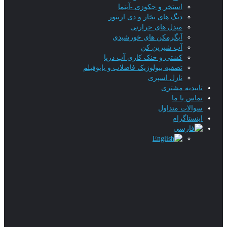
استخر و جکوزی -آبنما
دیگ های بخار و دی اریتور
مبدل های حرارتی
آبگرمکن های خورشیدی
آب شیرین کن
کشتی و خنک کاری آب دریا
تصفیه بیولوژیک فاضلاب و بایوفیلم
نازل اسپری
تاییدیه‌ مشتری
تماس با ما
سوالات متداول
اینستاگرام