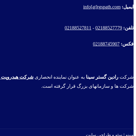
ایمیل:
info[at]rgspath.com
تلفن:
02188527779
-
02188527811
فکس:
02188745907
شرکت
رادین گستر سینا
به عنوان نماینده انحصاری
شرکت هیدروپت ا
شرکت ها و سازمانهای بزرگ قرار گرفته است.
وبینو | سئو و طراحی سایت