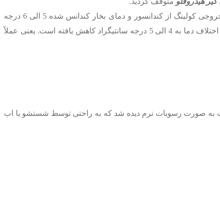
یر هیدروفلو
متوقف گردید.
واحد دوم در 21 ژانویه 2017 (حدود 5/2 ماه بعد) در مدار قرار گرفت با بررسی سوابق دما در نقاط مختلف سیکل ، اختلاف دمای آن آب خروجی کولینگ از کندانسور و دمای بخار کندانس شده 5 الی 6 درجه
علی رغم حذف مواد شیمیایی و افزایش انتقال حرارت این اختلاف دما به 4 الی 5 درجه سانتیگراد کاهش یافته است. یعنی عملاً
گردید. کلیه رسوبات به صورت رسوبات نرم دیده شد که به راحتی توسط شستشو با اب