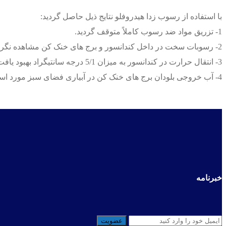
با استفاده از رسوب زدا هیدروفلو نتایج ذیل حاصل گردید:
1- تزریق مواد ضد رسوب کاملاً متوقف گردید.
2- رسوبات سخت در داخل کندانسور و برج های خنک کن مشاهده نگردید.
3- انتقال حرارت در کندانسور به میزان 5/1 درجه سانتیگراد بهبود یافت.
4- آب خروجی بلودان برج های خنک کن در آبیاری فضای سبز مورد استفاده قرار گرفت که این امر بدلیل حذف مواد شیمیایی از آب برج خنک کن بوده است.
خبرنامه