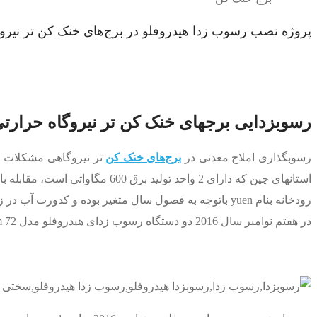
پروژه نصب رسوب زدا هیدروفلو در برج‌های خنک کن تر نیرو
رسوبزدایی برجهای خنک کن تر نیروگاه حرارت
رسوبگذاری املاح معدنی در
برج‌های خنک کن
تر نیروگاهی مشکلات و 
استانهای چین که دارای 2 واحد
رودخانه بنام yuen باتوجه به فصول سال متغیر بوده و کدورت آب در زمان بارندگی فصلی تابستانی بسیار افزایش می‌یابد.
در هفتم نوامبر سال 2016 دو دستگاه رسوب زدای هیدروفلو مدل HydroFlow Custom 72” بر روی لوله‌های خروجی پمپ‌ها با قطر 1800 میلیمتر با هدف کاهش مواد شیمیایی ضد رسوب و جلبک نصب گردید.