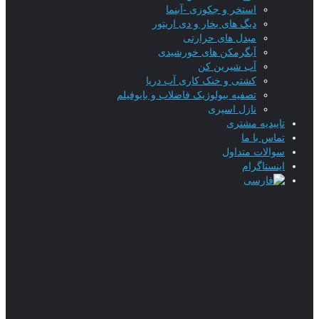
استخر و جکوزی -آبنما
دیگ های بخار و دی اریتور
مبدل های حرارتی
آبگرمکن های خورشیدی
آب شیرین کن
کشتی و خنک کاری آب دریا
تصفیه بیولوژیک فاضلاب و بایوفیلم
نازل اسپری
تاییدیه‌ مشتری
تماس با ما
سوالات متداول
اینستاگرام