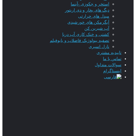
استخر و جکوزی -آبنما
دیگ های بخار و دی اریتور
مبدل های حرارتی
آبگرمکن های خورشیدی
آب شیرین کن
کشتی و خنک کاری آب دریا
تصفیه بیولوژیک فاضلاب و بایوفیلم
نازل اسپری
تاییدیه‌ مشتری
تماس با ما
سوالات متداول
اینستاگرام