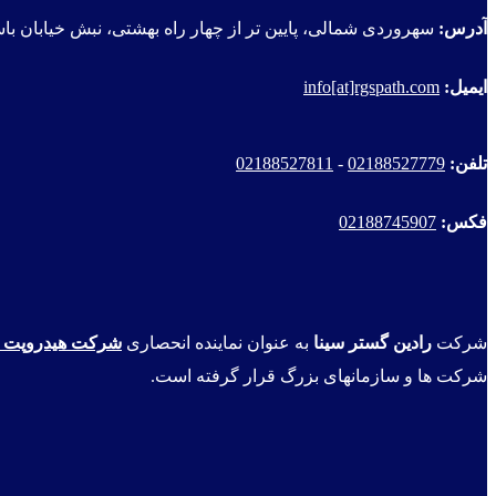
آدرس:
سهروردی شمالی، پایین تر از چهار راه بهشتی، نبش خیابان باسقی، پلاک
ایمیل:
info[at]rgspath.com
تلفن:
02188527779
-
02188527811
فکس:
02188745907
شرکت
رادین گستر سینا
به عنوان نماینده انحصاری
شرکت هیدروپت ا
شرکت ها و سازمانهای بزرگ قرار گرفته است.