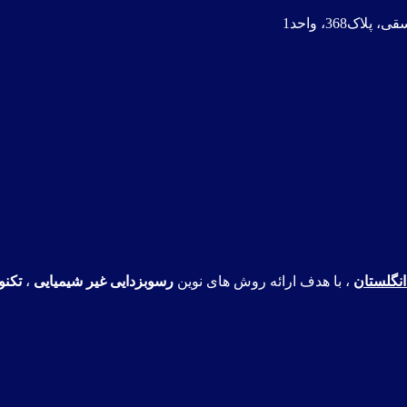
368، واحد1
نگلستان
، با هدف ارائه روش های نوین
رسوبزدایی غیر شیمیایی
،
تکنو