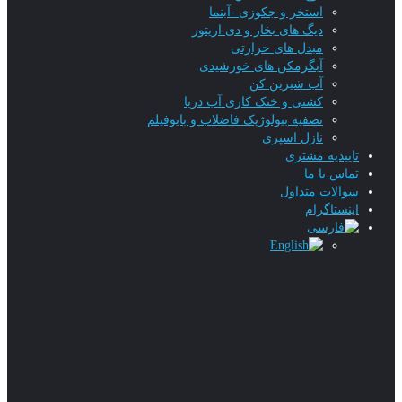
استخر و جکوزی -آبنما
دیگ های بخار و دی اریتور
مبدل های حرارتی
آبگرمکن های خورشیدی
آب شیرین کن
کشتی و خنک کاری آب دریا
تصفیه بیولوژیک فاضلاب و بایوفیلم
نازل اسپری
تاییدیه‌ مشتری
تماس با ما
سوالات متداول
اینستاگرام