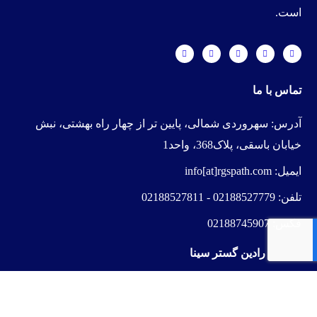
است.
تماس با ما
آدرس:
سهروردی شمالی، پایین تر از چهار راه بهشتی، نبش
خیابان باسقی، پلاک368، واحد1
ایمیل:
info[at]rgspath.com
تلفن:
02188527779
-
02188527811
فکس:
02188745907
خدمات رادین گستر سینا
ت
کنولوژی هیدرو
فلو
راهنمای نصب