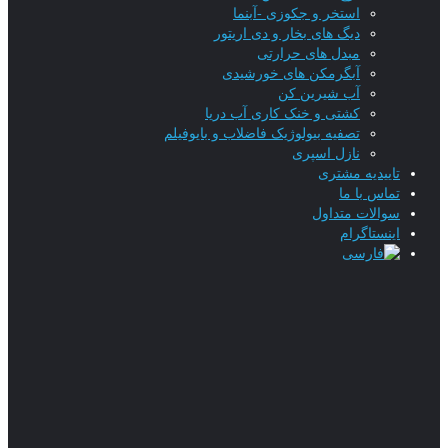
استخر و جکوزی -آبنما
دیگ های بخار و دی اریتور
مبدل های حرارتی
آبگرمکن های خورشیدی
آب شیرین کن
کشتی و خنک کاری آب دریا
تصفیه بیولوژیک فاضلاب و بایوفیلم
نازل اسپری
تاییدیه‌ مشتری
تماس با ما
سوالات متداول
اینستاگرام