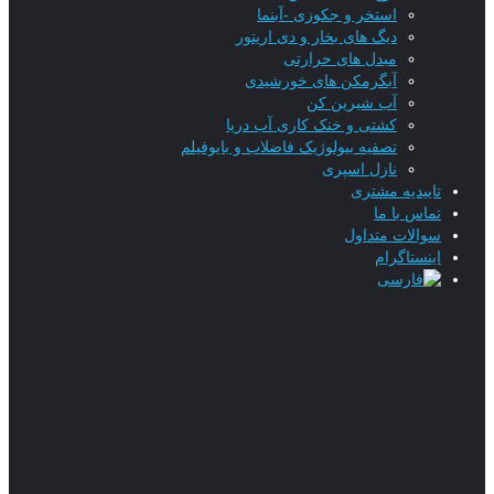
استخر و جکوزی -آبنما
دیگ های بخار و دی اریتور
مبدل های حرارتی
آبگرمکن های خورشیدی
آب شیرین کن
کشتی و خنک کاری آب دریا
تصفیه بیولوژیک فاضلاب و بایوفیلم
نازل اسپری
تاییدیه‌ مشتری
تماس با ما
سوالات متداول
اینستاگرام