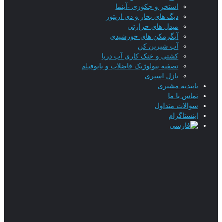
استخر و جکوزی -آبنما
دیگ های بخار و دی اریتور
مبدل های حرارتی
آبگرمکن های خورشیدی
آب شیرین کن
کشتی و خنک کاری آب دریا
تصفیه بیولوژیک فاضلاب و بایوفیلم
نازل اسپری
تاییدیه‌ مشتری
تماس با ما
سوالات متداول
اینستاگرام