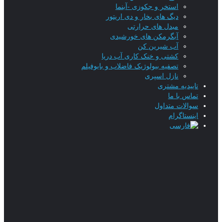
استخر و جکوزی -آبنما
دیگ های بخار و دی اریتور
مبدل های حرارتی
آبگرمکن های خورشیدی
آب شیرین کن
کشتی و خنک کاری آب دریا
تصفیه بیولوژیک فاضلاب و بایوفیلم
نازل اسپری
تاییدیه‌ مشتری
تماس با ما
سوالات متداول
اینستاگرام