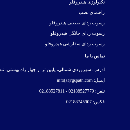
ت
کنولوژی هیدرو
فلو
راهنمای نصب
رسوب زدای صنعتی هیدروفلو
رسوب زدای خانگی هیدروفلو
رسوب زدای سفارشی هیدروفلو
تماس با ما
آدرس:
سهروردی شمالی، پایین تر از چهار راه بهشتی، نبش خیابا
ایمیل:
info[at]rgspath.com
تلفن:
02188527779
-
02188527811
فکس:
02188745907