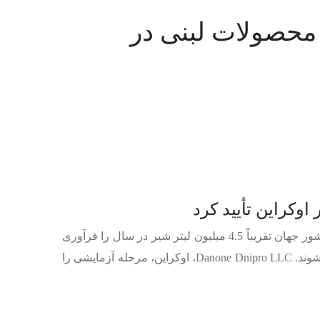
 محصولات لبنی در
دانون یک تولید کننده بین المللی عمده محصولات لبنی است که دفتر مرکزی آن در فرانسه قرار دارد. با 190 کارخانه در 140 کشور جهان تقریباً 4.5 میلیون لیتر شیر در سال را فرآوری
می‌کنند. این محصولات تحت برندهای معروفی مانند Danone، Activia، Fantasia، Magic، Danissimo، Evian، Raumplus تولید می‌شوند. Danone Dnipro LLC، اوکراین، مرحله آزمایشی را