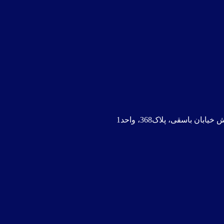
ن باسقی، پلاک368، واحد1