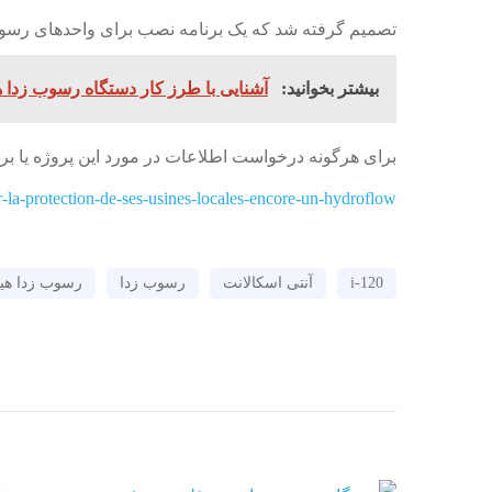
تصمیم گرفته شد که یک برنامه نصب برای واحدهای رسوب زدا هیدروفلو توسط Danone Dnipro LLC راه اندازی شود و
بیشتر بخوانید:
آشنایی با طرز کار دستگاه رسوب زدا ه
برای هرگونه درخواست اطلاعات در مورد این پروژه یا بر
la-protection-de-ses-usines-locales-encore-un-hydroflow/
i-120
آنتی اسکالانت
رسوب زدا
رسوب زدا هید