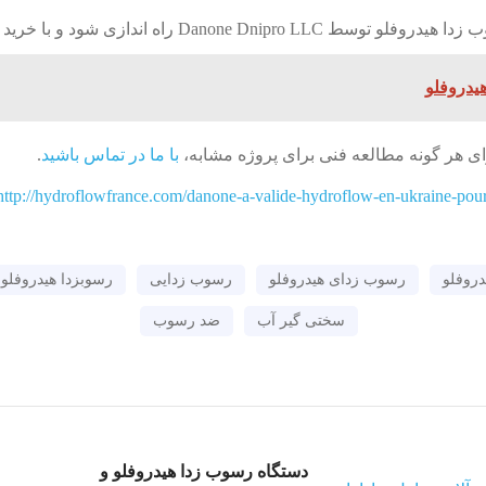
 با خرید اولین واحد رسوب زدا هیدروفلو سری
یدروفلو
ای هر گونه مطالعه فنی برای پروژه مشابه،
با ما در تماس باشید
.
http://hydroflowfrance.com/danone-a-valide-hydroflow-en-ukraine-pour-
روفلو
رسوب زدای هیدروفلو
رسوب زدایی
رسوبزدا هیدروفلو
سختی گیر آب
ضد رسوب
دستگاه رسوب زدا هیدروفلو و