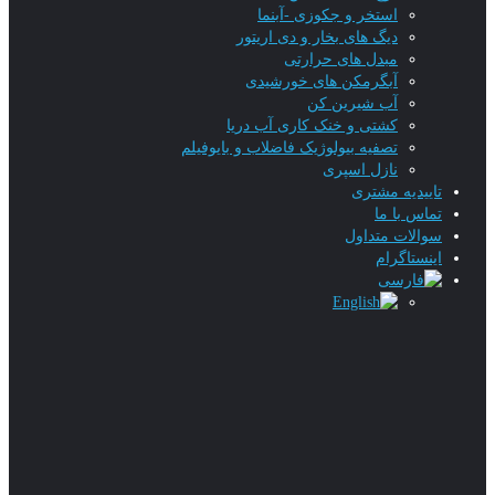
استخر و جکوزی -آبنما
دیگ های بخار و دی اریتور
مبدل های حرارتی
آبگرمکن های خورشیدی
آب شیرین کن
کشتی و خنک کاری آب دریا
تصفیه بیولوژیک فاضلاب و بایوفیلم
نازل اسپری
تاییدیه‌ مشتری
تماس با ما
سوالات متداول
اینستاگرام