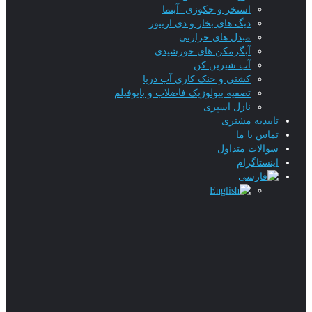
استخر و جکوزی -آبنما
دیگ های بخار و دی اریتور
مبدل های حرارتی
آبگرمکن های خورشیدی
آب شیرین کن
کشتی و خنک کاری آب دریا
تصفیه بیولوژیک فاضلاب و بایوفیلم
نازل اسپری
تاییدیه‌ مشتری
تماس با ما
سوالات متداول
اینستاگرام