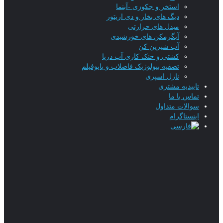
استخر و جکوزی -آبنما
دیگ های بخار و دی اریتور
مبدل های حرارتی
آبگرمکن های خورشیدی
آب شیرین کن
کشتی و خنک کاری آب دریا
تصفیه بیولوژیک فاضلاب و بایوفیلم
نازل اسپری
تاییدیه‌ مشتری
تماس با ما
سوالات متداول
اینستاگرام