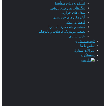
استخر و جکوزی -آبنما
دیگ های بخار و دی اریتور
مبدل های حرارتی
آبگرمکن های خورشیدی
آب شیرین کن
کشتی و خنک کاری آب دریا
تصفیه بیولوژیک فاضلاب و بایوفیلم
نازل اسپری
تاییدیه‌ مشتری
تماس با ما
سوالات متداول
اینستاگرام