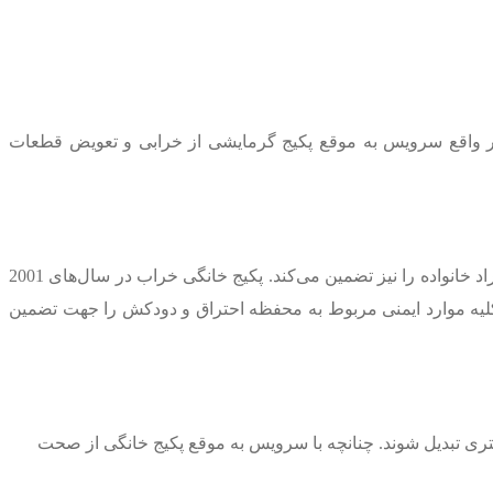
ر واقع سرویس به موقع پکیج گرمایشی از خرابی و تعویض قطعات
• حفظ سلامتی و ایمنی افراد خانواده: سرویس به موقع پکیج علاوه بر اینکه راهبری آن با حداکثر راندمان را امکان پذیر می‌نماید، ایمنی افراد خانواده را نیز تضمین می‌کند. پکیج خانگی خراب در سال‌های 2001
مونوکسید کربن CO قرار داده است. تعمیرکاران مجاز پکیج، کلیه موارد ایمنی مربوط به محفظه احتراق و دودکش را جهت تضمین
تری تبدیل شوند. چنانچه با سرویس به موقع پکیج خانگی از صحت