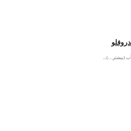
روفلو
ب (بیشتر…)...