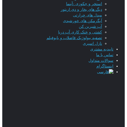
استخر و جکوزی -آبنما
دیگ های بخار و دی اریتور
مبدل های حرارتی
آبگرمکن های خورشیدی
آب شیرین کن
کشتی و خنک کاری آب دریا
تصفیه بیولوژیک فاضلاب و بایوفیلم
نازل اسپری
تاییدیه‌ مشتری
تماس با ما
سوالات متداول
اینستاگرام