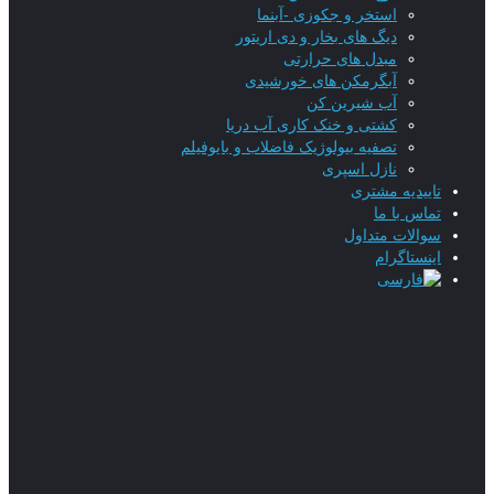
استخر و جکوزی -آبنما
دیگ های بخار و دی اریتور
مبدل های حرارتی
آبگرمکن های خورشیدی
آب شیرین کن
کشتی و خنک کاری آب دریا
تصفیه بیولوژیک فاضلاب و بایوفیلم
نازل اسپری
تاییدیه‌ مشتری
تماس با ما
سوالات متداول
اینستاگرام