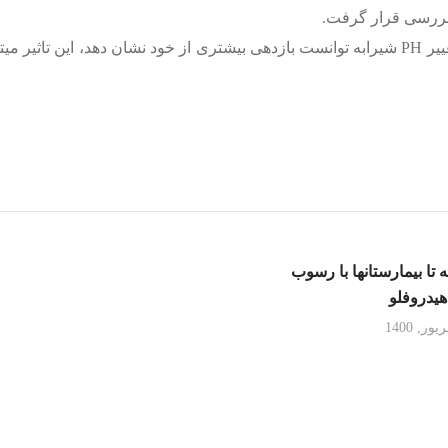
 بررسی قرار گرفت.
طبق نتایج به دست آمده امواج رادیویی در هم افزایی با تغییر PH شیرابه توانست بازدهی بیشتری از خود
ه تا بیمارستانھا با رسوب
ھیدروفلو