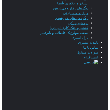
استخر و جکوزی -آبنما
دیگ های بخار و دی اریتور
مبدل های حرارتی
آبگرمکن های خورشیدی
آب شیرین کن
کشتی و خنک کاری آب دریا
تصفیه بیولوژیک فاضلاب و بایوفیلم
نازل اسپری
تاییدیه‌ مشتری
تماس با ما
سوالات متداول
اینستاگرام